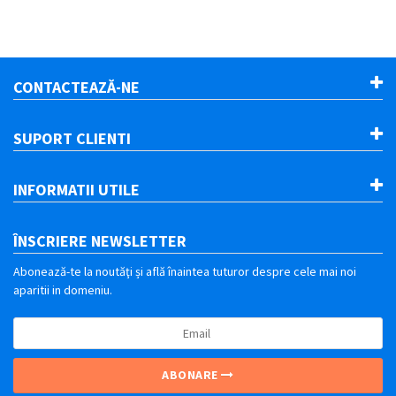
CONTACTEAZĂ-NE
SUPORT CLIENTI
INFORMATII UTILE
ÎNSCRIERE
NEWSLETTER
Abonează-te la noutăţi și află înaintea tuturor despre cele mai noi
aparitii in domeniu.
ABONARE