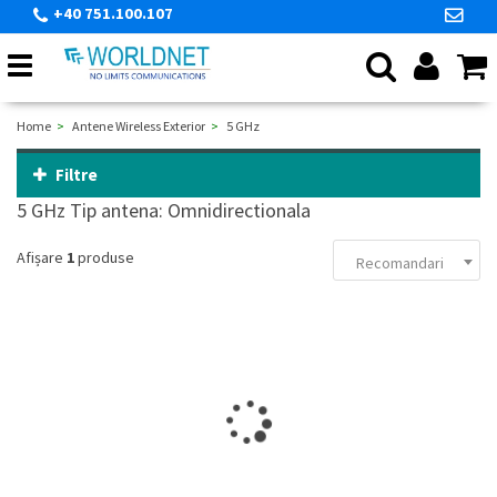
+40 751.100.107
Toggle
navigation
Home
Antene Wireless Exterior
5 GHz
Filtre
5 GHz Tip antena: Omnidirectionala
Afișare
1
produse
Recomandari